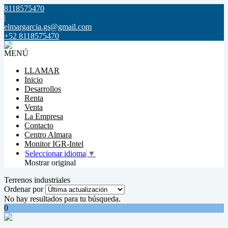
8118575470
|
elmargarcia.gs@gmail.com
+52 8118575470
MENÚ
LLAMAR
Inicio
Desarrollos
Renta
Venta
La Empresa
Contacto
Centro Almara
Monitor IGR-Intel
Seleccionar idioma
▼
Mostrar original
Terrenos industriales
Ordenar por
No hay resultados para tu búsqueda.
0