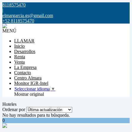
8118575470
|
elmargarcia.gs@gmail.com
+52 8118575470
MENÚ
LLAMAR
Inicio
Desarrollos
Renta
Venta
La Empresa
Contacto
Centro Almara
Monitor IGR-Intel
Seleccionar idioma
▼
Mostrar original
Hoteles
Ordenar por
No hay resultados para tu búsqueda.
0