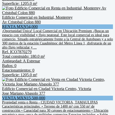
Superficie: 1205.0 m²
Edificio Comercial en Industrial, Monterrey
Av Cristobal Colon 880
RENTA MXN54,000
¡Oportunidad Única! Local Comercial en Ubicación Premium ¿Buscas un
espacio con visibilidad y flujo peatonal. Este local comercial es ideal para
comercio. Situado estratégicamente frente a la Central de Autobuses y a solo
300 metros de la estación Cuauhtémoc del Metro Línea 1, disfrutarás de un
alto flujo vehicular y ...
Ref. ICO7870279
Total construido: 180.0 m²
Antiguedad: A Estrenar
Baños: 0
Estacionamientos: 0
Superficie: 1205.0 m²
Edificio Comercial en Ciudad Victoria Centro, Victoria
Jose Mariano Abasolo 377
VENTA MXN15,500,000
Propiedad venta o Renta - CIUDAD VICTORIA, TAMAULIPAS
Características principales: • Terreno de 1400 m² con 550 m² de
construcción • Capacidad para 30 cajones de estacionamiento • Ubicación
estratégica muy cerca de múltiples comercios Espacios incluidos: • Salón