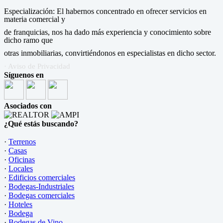
Especialización: El habernos concentrado en ofrecer servicios en
materia comercial y
de franquicias, nos ha dado más experiencia y conocimiento sobre
dicho ramo que
otras inmobiliarias, convirtiéndonos en especialistas en dicho sector.
· Aviso de Privacidad
Síguenos en
Asociados con
¿Qué estás buscando?
·
Terrenos
·
Casas
·
Oficinas
·
Locales
·
Edificios comerciales
·
Bodegas-Industriales
·
Bodegas comerciales
·
Hoteles
·
Bodega
·
Bodegas de Vino