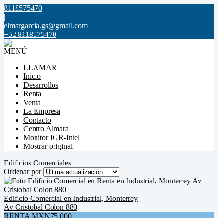
8118575470
|
elmargarcia.gs@gmail.com
+52 8118575470
MENÚ
LLAMAR
Inicio
Desarrollos
Renta
Venta
La Empresa
Contacto
Centro Almara
Monitor IGR-Intel
Mostrar original
Edificios Comerciales
Ordenar por
Edificio Comercial en Industrial, Monterrey
Av Cristobal Colon 880
RENTA MXN75,000