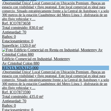
¡Oportunidad Única! Local Comercial en Ubicación Premium ¿Buscas un
espacio con visibilidad y flujo peatonal. Este local comercial es ideal para
comercio. Situado estratégicamente frente a la Central de Autobuses y a solo
300 metros de la estación Cuauhtémoc del Metro Línea 1, disfrutarás de un
alto flujo vehicular y ...
Ref. ICO7873658
Total construido: 830.0 m²
Antiguedad: 70
Baños: 0
Estacionamientos: 0
Superficie: 1320.0 m²
Edificio Comercial en Industrial, Monterrey
Av Cristobal Colon 880
RENTA MXN125,000
¡Oportunidad Única! Local Comercial en Ubicación Premium ¿Buscas un
espacio con visibilidad y flujo peatonal. Este local comercial es ideal para
comercio. Situado estratégicamente frente a la Central de Autobuses y a solo
300 metros de la estación Cuauhtémoc del Metro Línea 1, disfrutarás de un
alto flujo vehicular y ...
Ref. ICO7873590
Total construido: 435.0 m²
Antiguedad: 70
Baños: 0
Estacionamientos: 0