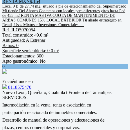
RENTA MXN9,154
Local 9 E de 27.74 m2, situado a pie de estacionamiento del Supermercado
Mi tiende Del Ahorro Contamos con locales para diferentes giros hasta Pad
de 455 m2 RENTA MAS IVA CUOTA DE MANTENIMIENTO DE
AREAS COMUNES 15% LOCAL EXTERIOR Tu aliado estratégico en
Retail, Usos Mixtos e Inversiones Comerciales. ...
Ref. ILO5970054
Total construido: 49.0 m²
Antiguedad: A Estrenar
Baños: 0
Superficie semicubierta: 0.0 m²
Estacionamientos: 300
Apto gastronómico: No
0
Encuéntranos en
8118575470
Nuevo Leon, Querétaro, Coahuila t Frontera de Tamaulipas
SERVICIOS:
Intermediación en la venta, renta o asociación en
participación relacionada de inmuebles comerciales.
Desarrollo de manual de operaciones y adecuaciones de
plazas, centros comerciales y corporativos.