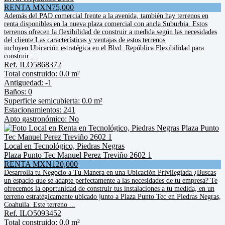
RENTA MXN75,000
Además del PAD comercial frente a la avenida, también hay terrenos en
renta disponibles en la nueva plaza comercial con ancla Suburbia. Estos
terrenos ofrecen la flexibilidad de construir a medida según las necesidades
del cliente.Las características y ventajas de estos terrenos
incluyen:Ubicación estratégica en el Blvd. República.Flexibilidad para
construir ...
Ref. ILO5868372
Total construido: 0.0 m²
Antiguedad: -1
Baños: 0
Superficie semicubierta: 0.0 m²
Estacionamientos: 241
Apto gastronómico: No
Local en Tecnológico, Piedras Negras
Plaza Punto Tec Manuel Perez Treviño 2602 1
RENTA MXN120,000
Desarrolla tu Negocio a Tu Manera en una Ubicación Privilegiada ¿Buscas
un espacio que se adapte perfectamente a las necesidades de tu empresa? Te
ofrecemos la oportunidad de construir tus instalaciones a tu medida, en un
terreno estratégicamente ubicado junto a Plaza Punto Tec en Piedras Negras,
Coahuila. Este terreno ...
Ref. ILO5093452
Total construido: 0.0 m²