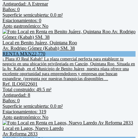
Antiguedad: A Estrenar
Baños: 0
Superficie semicubierta: 0.0 m²
Estacionamientos: 0
Apto gastronómico: No
Local en Benito Juárez, Quintana Roo
Av. Rodrigo Gómez (Kabah) SM. 38
RENTA MXN22,770
¡ Plaza iO Real Kabah! La plaza comercial perfecta para establecer tu
negocio en una ubicación privilegiada en Cancún, Quintana Roo. Situada en
la Av. Kabah, en el Municipio de Benito Juárez, nuestra plaza ofrece una
excelente oportunidad para emprendedores y empresas que buscan
expandirse. (pregunta por nuestras franquicias disponibles ...
Ref. ILO6022601
Total construido: 49.5 m²
Antiguedad: 8
Baños: 0
Superficie semicubierta: 0.0 m²
Estacionamientos: 319
Apto gastronómico: No
Local en Lagos, Nuevo Laredo
Av Reforma 2833