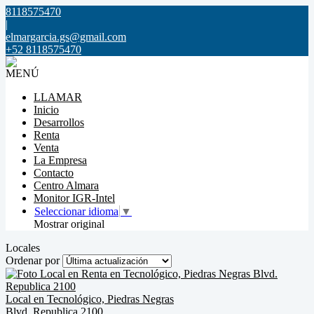
8118575470
|
elmargarcia.gs@gmail.com
+52 8118575470
MENÚ
LLAMAR
Inicio
Desarrollos
Renta
Venta
La Empresa
Contacto
Centro Almara
Monitor IGR-Intel
Seleccionar idioma
▼
Mostrar original
Locales
Ordenar por
Local en Tecnológico, Piedras Negras
Blvd. Republica 2100